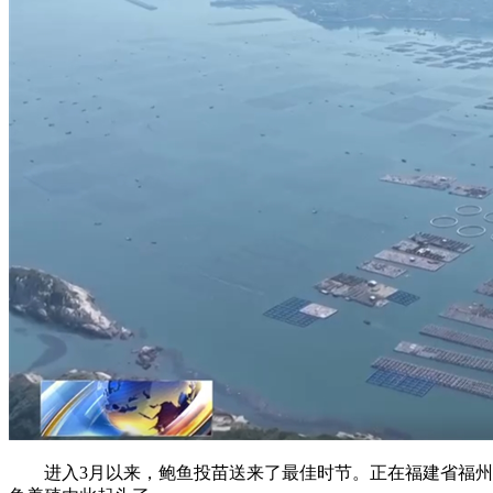
进入3月以来，鲍鱼投苗送来了最佳时节。正在福建省福州