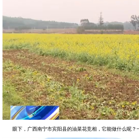
眼下，广西南宁市宾阳县的油菜花竞相，它能做什么呢？