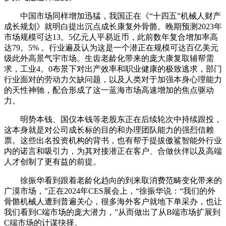
中国市场同样增加迅猛，我国正在《“十四五”机械人财产
成长规划》就明白提出沉点成长康复外骨骼。晚期预测2023年
市场规模可达13。5亿元人平易近币，此前数年复合增加率高
达79。5% 。行业遍及认为这是一个潜正在规模可达百亿美元
级此外高景气宇市场。生齿老龄化带来的庞大康复取辅帮需
求，工业4。0布景下对出产效率和职业健康的极致逃求，部门
行业面对的劳动力欠缺问题，以及人类对于加强本身心理能力
的天性神驰，配合形成了这一蓝海市场高速增加的焦点驱动
力。
明势本钱、国仪本钱等老股东正在后续轮次中持续跟投，
这本身就是对公司成长标的目的和办理团队能力的强烈信赖
票。这些出名投资机构的背书，也有帮于提拔傲鲨智能外行业
内的诺言和吸引力，为其对接潜正在客户、合做伙伴以及高端
人才创制了更有益的前提。
徐振华看到跟着老龄化趋向的到来取消费范畴变化带来的
广漠市场，”正在2024年CES展会上，“徐振华说：“我们的外
骨骼机械人遭到普遍关心，很多海外客户就地下单采办，也让
我们看到C端市场的庞大潜力，”从而做出了从B端市场扩展到
C端市场的计谋抉择。