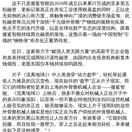
这不只是傲鲨智能自2018年成立以来累计完成的至多第五
轮融资，更标记着其正在夯实工业使用根基盘的同时，正以史
无前例的决心和力度，将触角伸向广漠的消费级市场蓝海。此
轮融资将沉点用于加快“千元级外骨骼”产物线的规模化拓展、
焦点手艺的迭代升级，以及全球化财产生态的深度结构。跟着
傲鲨智能持续两次融资的落地，这预示着一场由“中国智制”引
领的“钢铁侠”布衣化正蓄势待发。
近日，这家努力于“赋强人类无限力量”的高新手艺企业颁
布发表持续完成两轮计谋性融资，由国内出名投资机构彬复本
钱领投，老股东国仪本钱持续加码跟投。
片子《流离地球2》中人类身穿“动力盔甲”，轻松举起通
俗人力难及的沉沉货色，现在如许的“盔甲”正从片子现实。而
它们的缔制者恰是来自上海的外骨骼机械人企业——傲鲨智
能。《流离地球2》上映后，很多不雅众对机械人正在片子中
的表示印象深刻，以至有一些不雅众特地找到去扣问这些机械
人能否实的存正在，能否能够采办。现实上片子顶用到的这些
外骨骼机械人确实是他们实正在为客户供给的外骨骼机械人。
比来的景区爬山东西也让人欣喜万分，有旅客讲，“它能到我
抬腿，而且给我一股帮力。穿上之后走起来相当轻松，本来健
步如飞是这种感受。”！