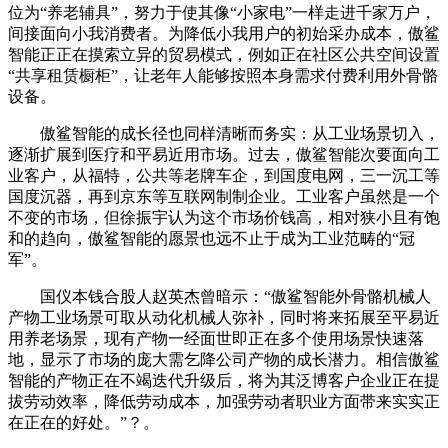
位为“养老辅具”，努力于使其像“小家电”一样走进千家万户，
间接面向小我消费者。为降低小我用户的初始采办成本，傲鲨
智能正正在摸索立异的贸易模式，例如正在社区公共空间设置
“共享租赁橱柜”，让老年人能够按照本身需求付费利用外骨骼
设备。
傲鲨智能的成长径也同样清晰而务实：从工业场景切入，
逐渐扩展到医疗和平易近用市场。过去，傲鲨智能次要面向工
业客户，从福特，公共等老牌车企，到国度电网，三一沉工等
国度沉器，再到京东等互联网制制企业。工业客户虽然是一个
不变的市场，但徐振宇认为这个市场价钱高，相对狭小且有饱
和的趋向，傲鲨智能的愿景也远不止于成为工业范畴的“冠
军”。
国仪本钱合股人赵英杰曾暗示：“傲鲨智能外骨骼机械人
产物工业场景可取从动化机械人弥补，同时将来拓展至平易近
用养老场景，现有产物一经面世即正在多个使用场景快速落
地，显示了市场的庞大需乞降公司产物的成长潜力。相信傲鲨
智能的产物正在不竭迭代升级后，将为其泛博客户企业正在提
拔劳动效率，降低劳动成本，加强劳动者职业方面带来实实正
在正在的好处。”？。