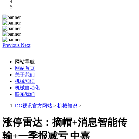
Previous
Next
网站导航
网站首页
关于我们
机械知识
机械自动化
联系我们
DG视讯官方网站
>
机械知识
>
涨停雷达：摘帽+消息智能传
输+一季报减亏 中嘉