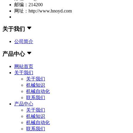
邮编：214200
网址：http://www.hnoyd.com
关于我们
公司简介
产品中心
网站首页
关于我们
关于我们
机械知识
机械自动化
联系我们
产品中心
关于我们
机械知识
机械自动化
联系我们