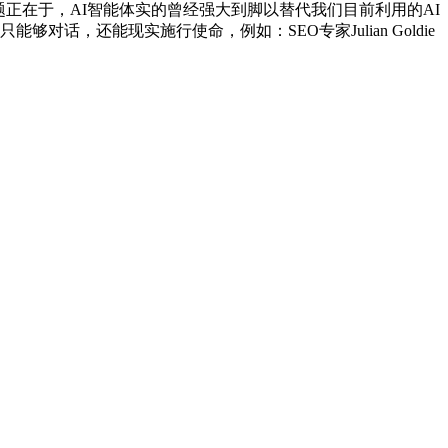
题正在于，AI智能体实的曾经强大到脚以替代我们目前利用的AI
话，还能现实施行使命，例如：SEO专家Julian Goldie