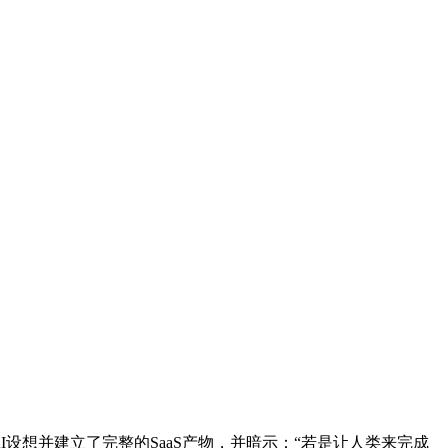
用Manus AI设想并建立了完整的SaaS产物，并暗示：“若是让人类来完成