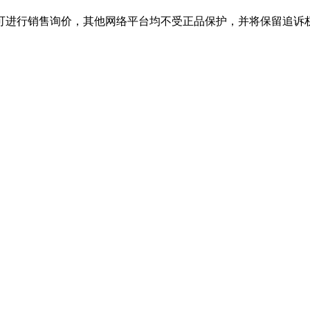
行销售询价，其他网络平台均不受正品保护，并将保留追诉权，购DG视讯