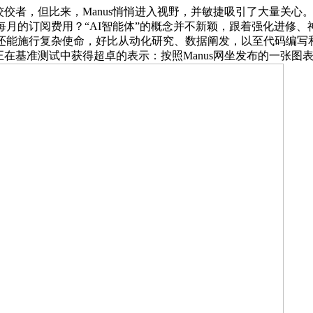
佼者，但比来，Manus悄悄进入视野，并敏捷吸引了大量关心。
月的订阅费用？“AI智能体”的概念并不新颖，跟着强化进修、
问题，还能施行复杂使命，好比从动化研究、数据阐发，以至代码编
正在基准测试中获得超卓的表示：按照Manus网坐发布的一张图表，它击败