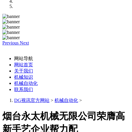
Previous
Next
网站导航
网站首页
关于我们
机械知识
机械自动化
联系我们
DG视讯官方网站
>
机械自动化
>
烟台永太机械无限公司荣膺高
新手艺企业帮力配