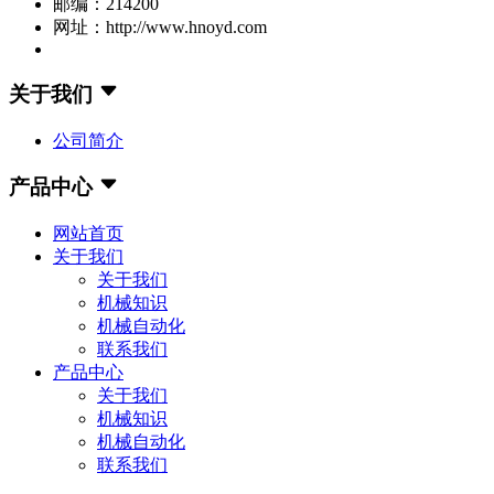
邮编：214200
网址：http://www.hnoyd.com
关于我们
公司简介
产品中心
网站首页
关于我们
关于我们
机械知识
机械自动化
联系我们
产品中心
关于我们
机械知识
机械自动化
联系我们