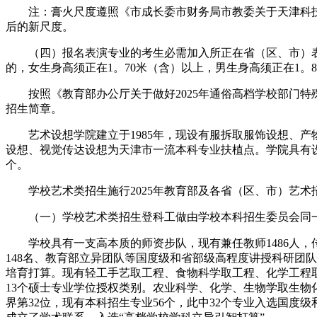
注：膏火尺度遵照《市成长委市财务局市教委关于天津科技大学
后的新尺度。
（四）报名表演专业的考生必需加入所正在省（区、市）表
的，女生身高须正在1。70米（含）以上，男生身高须正在1
按照《教育部办公厅关于做好2025年通俗高档学校部门特殊类
招生简章。
艺术设想学院建立于1985年，现设有服拆取服饰设想、产
设想、视觉传达设想为天津市一流本科专业扶植点。学院具有
个。
学校艺术类招生施行2025年教育部及各省（区、市）艺术
（一）学校艺术类招生登科工做由学校本科招生委员会同一
学校具有一支高本质的师资步队，现有兼任教师1486人，传授
148名、教育部立异团队等国度级和省部级高程度讲授科研团
培育打算。现有轻工手艺取工程、食物科学取工程、化学工程取
13个硕士专业学位授权类别。农业科学、化学、生物学取生物化
界第32位，现有本科招生专业56个，此中32个专业入选国度