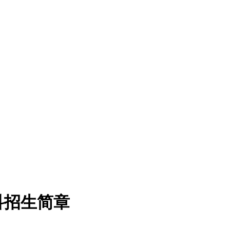
科招生简章