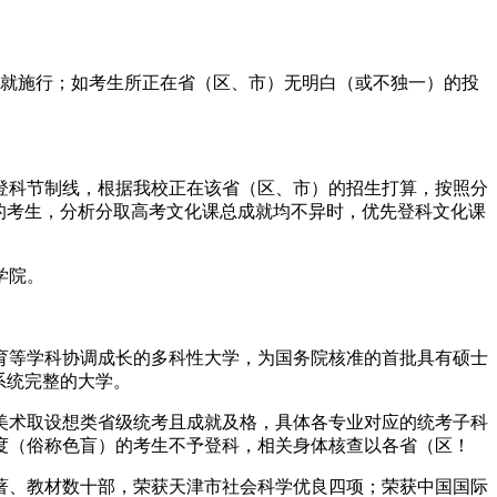
就施行；如考生所正在省（区、市）无明白（或不独一）的投
科节制线，根据我校正在该省（区、市）的招生打算，按照分
的考生，分析分取高考文化课总成就均不异时，优先登科文化课
学院。
等学科协调成长的多科性大学，为国务院核准的首批具有硕士
系统完整的大学。
术取设想类省级统考且成就及格，具体各专业对应的统考子科
度（俗称色盲）的考生不予登科，相关身体核查以各省（区！
、教材数十部，荣获天津市社会科学优良四项；荣获中国国际