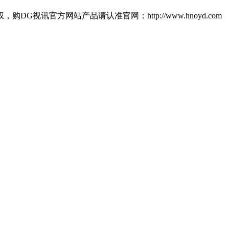
官方网站产品请认准官网：http://www.hnoyd.com