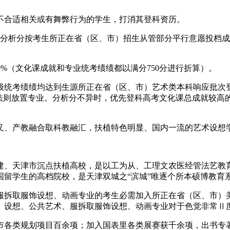
合适相关或有舞弊行为的学生，打消其登科资历。
析分按考生所正在省（区、市）招生从管部分平行意愿投档成
。
0%（文化课成就和专业统考绩绩都以满分750分进行折算）。
统考绩绩均达到生源所正在省（区、市）艺术类本科响应批次登
的法则放置专业。分析分不异时，优先登科高考文化课总成就较高
、产教融合取科教融汇，扶植特色明显、国内一流的艺术设想
、天津市沉点扶植高校，是以工为从、工理文农医经管法艺教育
国留学生的高档院校，是天津双城之“滨城”唯逐个所本硕博教育
拆取服饰设想、动画专业的考生必需加入所正在省（区、市）美
、设想、公共艺术、服拆取服饰设想、动画专业对于色觉非常Ⅱ
各类规划项目百余项；加入国表里各类展赛获千余项，出书专著