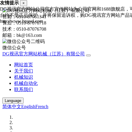
友情提示
×
DG视讯官方网站公司官方宣传网站为公司官网和1688旗舰店
台均不受正品保护，并将保留追诉权，购DG视讯官方网站产品
售前：0510-87061341
http://www.hnoyd.com
售后：0510-87076718
技术：0510-87076708
邮箱：bk@163.com
微信公众号
DG视讯官方网站机械（江苏）有限公司
网站首页
关于我们
机械知识
机械自动化
联系我们
Language
简体中文
English
French