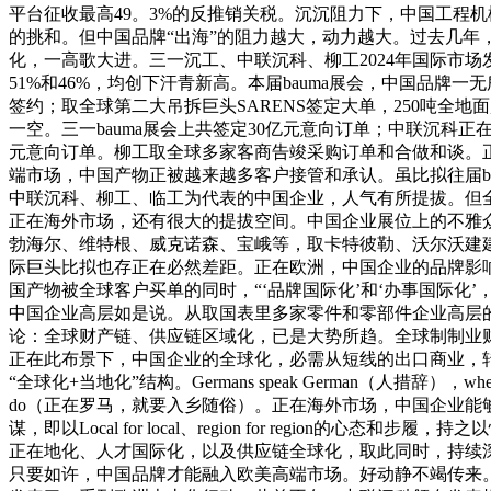
平台征收最高49。3%的反推销关税。沉沉阻力下，中国工程
的挑和。但中国品牌“出海”的阻力越大，动力越大。过去几年
化，一高歌大进。三一沉工、中联沉科、柳工2024年国际市场
51%和46%，均创下汗青新高。本届bauma展会，中国品牌一
签约；取全球第二大吊拆巨头SARENS签定大单，250吨全
一空。三一bauma展会上共签定30亿元意向订单；中联沉科正
元意向订单。柳工取全球多家客商告竣采购订单和合做和谈。
端市场，中国产物正被越来越多客户接管和承认。虽比拟往届ba
中联沉科、柳工、临工为代表的中国企业，人气有所提拔。但
正在海外市场，还有很大的提拔空间。中国企业展位上的不雅
勃海尔、维特根、威克诺森、宝峨等，取卡特彼勒、沃尔沃建
际巨头比拟也存正在必然差距。正在欧洲，中国企业的品牌影
国产物被全球客户买单的同时，“‘品牌国际化’和‘办事国际化’
中国企业高层如是说。从取国表里多家零件和零部件企业高层
论：全球财产链、供应链区域化，已是大势所趋。全球制制业
正在此布景下，中国企业的全球化，必需从短线的出口商业，
“全球化+当地化”结构。Germans speak German（人措辞），when in 
do（正在罗马，就要入乡随俗）。正在海外市场，中国企业能
谋，即以Local for local、region for region的心态和
正在地化、人才国际化，以及供应链全球化，取此同时，持续
只要如许，中国品牌才能融入欧美高端市场。好动静不竭传来。b