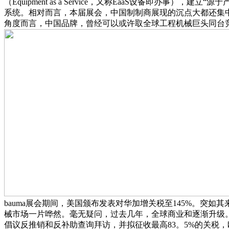
（Equipment as a Service，又称EaaS设备即办事），建
系统。相对而言，本届展会，中国制制商展现的沉点大都还集中
角度而言，中国品牌，曾经可以或许取全球工程机械巨头同台
bauma展会期间，美国颁布发表对华加增关税至145%。突如
械市场一片哗然。毫无疑问，过去几年，全球商业和逐渐升级
倡议反推销和反补助查询拜访，并拟征收最高83。5%的关税