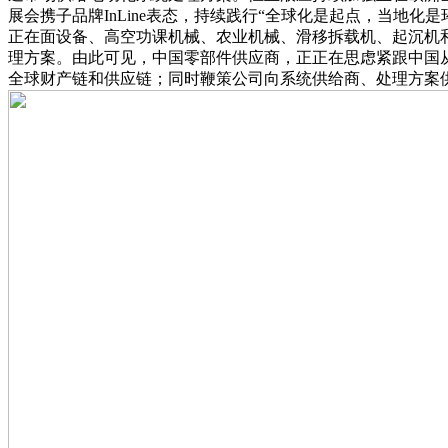
展会携子品牌InLine表态，持续践行“全球化是起点，当地化
正在面设备、高空功课机械、农业机械、滑移拆载机、起沉机
理方案。由此可见，中国零部件供应商，正正在思虑紧跟中国
全球财产链和供应链；同时鞭策公司向系统供给商、处理方案