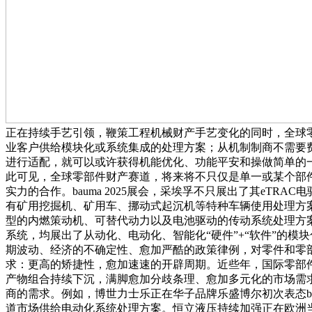
正在持续手艺引领，鞭策工程机械财产手艺变化的同时，全球
业客户供给模块化或系统集成的处理方案；从机制制商不需要
进行适配，就可以或许获得机能优化、功能平安和操做简单的
此可见，全球零部件财产赛道，将来将不只仅是单一或某个部
实力的合作。bauma 2025展会，采埃孚不只展出了其eTRA
有矿用挖掘机、矿用车、挪动式起沉机等特种车辆使用处理方
型的内燃策动机、可替代动力以及电池驱动的传动系统处理方
系统，均展出了从动化、电动化、智能化“硬件”+“软件”的模
期波动、经济的不确定性、愈加严酷的政策律例，对零件和零
求：更高的矫捷性，愈加速速的开辟周期。近些年，国际零部
产物组合持续下沉，满脚愈加分歧条理、愈加多元化的市场需
商的需求。例如，博世力士乐正在华子品牌乐盛博尔初次表态ba
道市场供给电动化系统处理方案。恒立液压持续加强正在欧洲当地