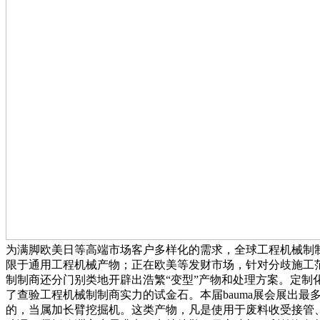
为满脚欧美日等高端市场客户多样化的需求，全球工程机械制
限于通用工程机械产物；正在欧美等发财市场，针对分歧施工
制制商还分门别类地开辟出浩繁“变型”产物和处理方案。定制
了查验工程机械制制商实力的试金石。本届bauma展会展出最
的，当属加长臂挖掘机。这类产物，凡是使用于废料收受接管