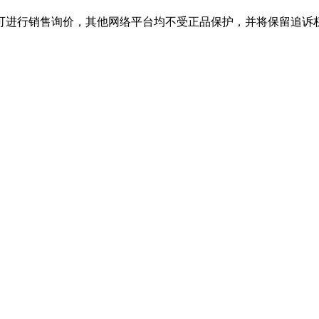
行销售询价，其他网络平台均不受正品保护，并将保留追诉权，购DG视讯