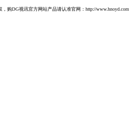
官方网站产品请认准官网：http://www.hnoyd.com