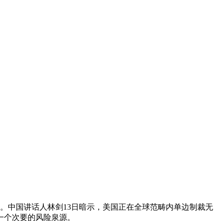
。中国讲话人林剑13日暗示，美国正在全球范畴内单边制裁无
一个次要的风险泉源。