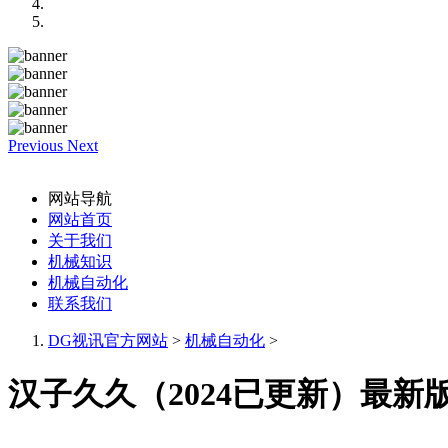
Previous
Next
网站导航
网站首页
关于我们
机械知识
机械自动化
联系我们
DG视讯官方网站
>
机械自动化
>
汉子久久（2024已更新）最新版本