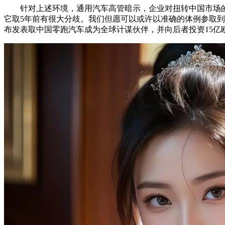
针对上述环境，通用汽车高管暗示，企业对扭转中国市场的发
它取5年前有很大分歧。我们但愿可以或许以准确的体例参取到
布发表取中国零跑汽车成为全球计谋伙伴，并向后者投资15亿